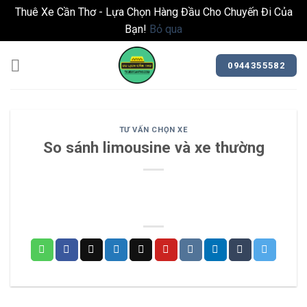
Thuê Xe Cần Thơ - Lựa Chọn Hàng Đầu Cho Chuyến Đi Của
Bạn!
Bỏ qua
Bỏ
qua
0944355582
nội
dung
TƯ VẤN CHỌN XE
So sánh limousine và xe thường