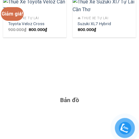
Giảm giá!
🚘 THUÊ XE TỰ LÁI
🚘 THUÊ XE TỰ LÁI
Toyota Veloz Cross
Suzuki XL7 Hybrid
Giá
Giá
900.000
₫
800.000
₫
800.000
₫
gốc
hiện
là:
tại
900.000₫.
là:
800.000₫.
Bản đồ