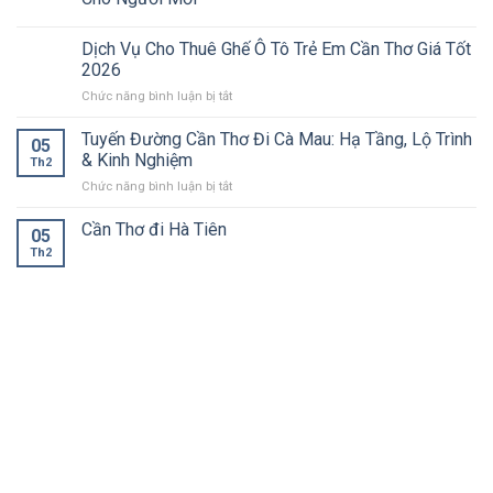
Dịch Vụ Cho Thuê Ghế Ô Tô Trẻ Em Cần Thơ Giá Tốt
2026
ở
Chức năng bình luận bị tắt
Dịch
Vụ
Tuyến Đường Cần Thơ Đi Cà Mau: Hạ Tầng, Lộ Trình
05
Cho
& Kinh Nghiệm
Th2
Thuê
ở
Chức năng bình luận bị tắt
Ghế
Tuyến
Ô
Đường
Cần Thơ đi Hà Tiên
Tô
05
Cần
Trẻ
Th2
Thơ
Em
Đi
Cần
Cà
Thơ
Mau:
Giá
Hạ
Tốt
Tầng,
2026
Lộ
Trình
&
Kinh
Nghiệm