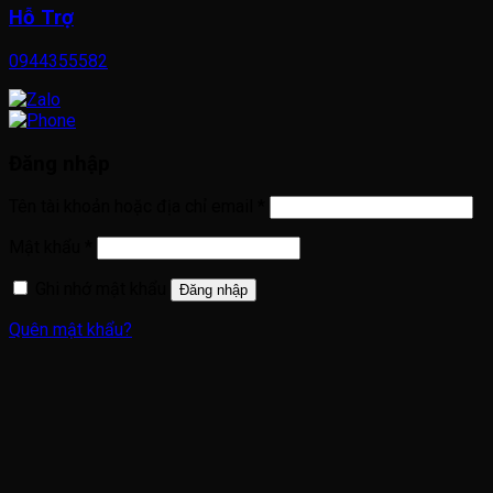
Hỗ Trợ
0944355582
Đăng nhập
Bắt
Tên tài khoản hoặc địa chỉ email
*
buộc
Bắt
Mật khẩu
*
buộc
Ghi nhớ mật khẩu
Đăng nhập
Quên mật khẩu?