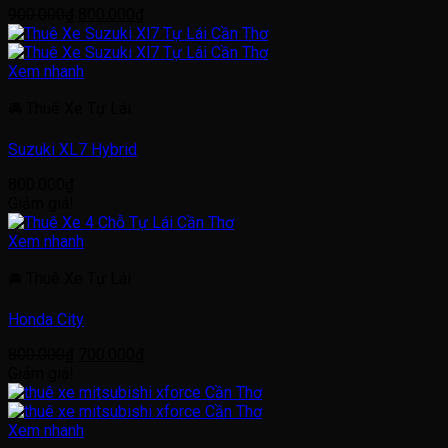
Giá
Giá
900.000
₫
800.000
₫
gốc
hiện
là:
tại
900.000₫.
là:
Xem nhanh
800.000₫.
🚘 Thuê Xe Tự Lái
Suzuki XL7 Hybrid
800.000
₫
Giảm giá!
Xem nhanh
🚘 Thuê Xe Tự Lái
Honda City
Giá
Giá
800.000
₫
700.000
₫
gốc
hiện
Giảm giá!
là:
tại
800.000₫.
là:
700.000₫.
Xem nhanh