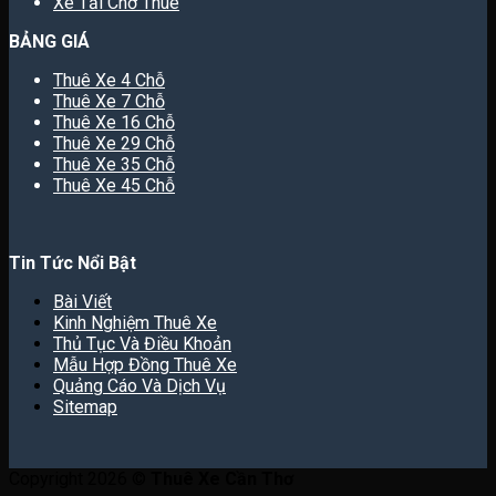
Xe Tải Chở Thuê
BẢNG GIÁ
Thuê Xe 4 Chỗ
Thuê Xe 7 Chỗ
Thuê Xe 16 Chỗ
Thuê Xe 29 Chỗ
Thuê Xe 35 Chỗ
Thuê Xe 45 Chỗ
Tin Tức Nổi Bật
Bài Viết
Kinh Nghiệm Thuê Xe
Thủ Tục Và Điều Khoản
Mẫu Hợp Đồng Thuê Xe
Quảng Cáo Và Dịch Vụ
Sitemap
Copyright 2026 ©
Thuê Xe Cần Thơ