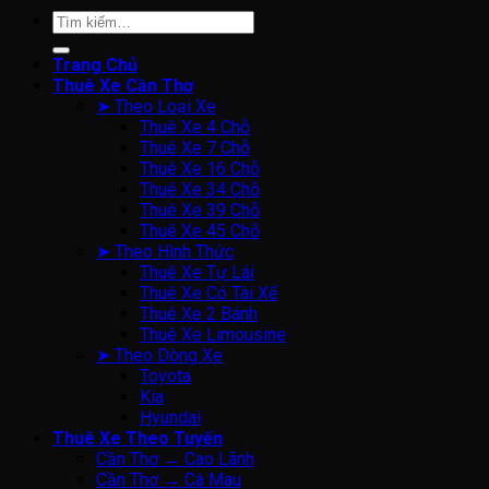
Tìm
kiếm:
Trang Chủ
Thuê Xe Cần Thơ
➤ Theo Loại Xe
Thuê Xe 4 Chỗ
Thuê Xe 7 Chỗ
Thuê Xe 16 Chỗ
Thuê Xe 34 Chỗ
Thuê Xe 39 Chỗ
Thuê Xe 45 Chỗ
➤ Theo Hình Thức
Thuê Xe Tự Lái
Thuê Xe Có Tài Xế
Thuê Xe 2 Bánh
Thuê Xe Limousine
➤ Theo Dòng Xe
Toyota
Kia
Hyundai
Thuê Xe Theo Tuyến
Cần Thơ → Cao Lãnh
Cần Thơ → Cà Mau