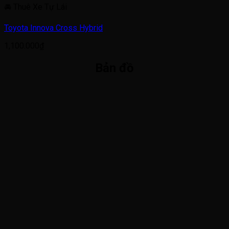
🚘 Thuê Xe Tự Lái
800.000₫.
Toyota Innova Cross Hybrid
1,100.000
₫
Bản đồ