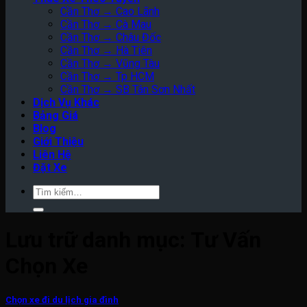
Cần Thơ → Cao Lãnh
Cần Thơ → Cà Mau
Cần Thơ → Châu Đốc
Cần Thơ → Hà Tiên
Cần Thơ → Vũng Tàu
Cần Thơ → Tp HCM
Cần Thơ → SB Tân Sơn Nhất
Dịch Vụ Khác
Bảng Giá
Blog
Giới Thiệu
Liên Hệ
Đặt Xe
Tìm
kiếm:
Lưu trữ danh mục:
Tư Vấn
Chọn Xe
Chọn xe đi du lịch gia đình