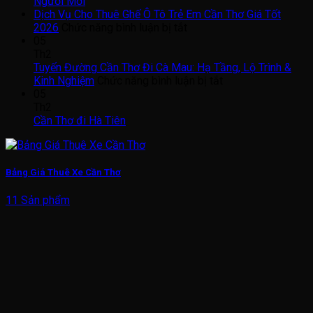
Người Mới
Dịch Vụ Cho Thuê Ghế Ô Tô Trẻ Em Cần Thơ Giá Tốt
ở
2026
Chức năng bình luận bị tắt
Dịch
05
Vụ
Th2
Cho
Tuyến Đường Cần Thơ Đi Cà Mau: Hạ Tầng, Lộ Trình &
Thuê
ở
Kinh Nghiệm
Chức năng bình luận bị tắt
Ghế
Tuyến
05
Ô
Đường
Th2
Tô
Cần
Cần Thơ đi Hà Tiên
Trẻ
Thơ
Em
Đi
Cần
Cà
Thơ
Mau:
Bảng Giá Thuê Xe Cần Thơ
Giá
Hạ
Tốt
Tầng,
11 Sản phẩm
2026
Lộ
Trình
&
Kinh
Nghiệm