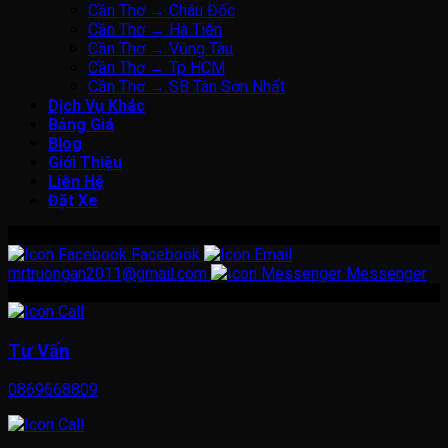
Cần Thơ → Châu Đốc
Cần Thơ → Hà Tiên
Cần Thơ → Vũng Tàu
Cần Thơ → Tp HCM
Cần Thơ → SB Tân Sơn Nhất
Dịch Vụ Khác
Bảng Giá
Blog
Giới Thiệu
Liên Hệ
Đặt Xe
Liên Hệ
Facebook
mrtruongan2011@gmail.com
Messenger
0869668809
Tư Vấn
0869668809