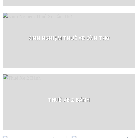
KINH NGHIỆM THUÊ XE CẦN THƠ
THUÊ XE 2 BÁNH