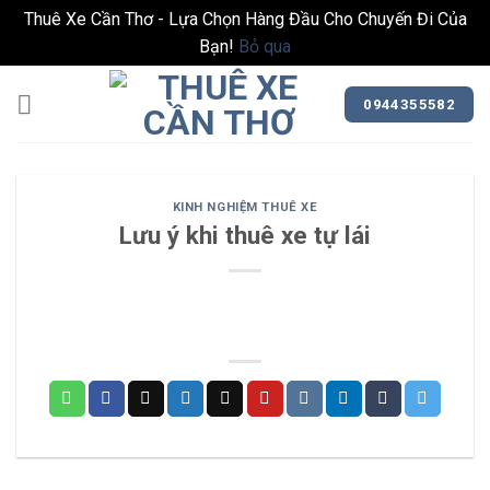
Thuê Xe Cần Thơ - Lựa Chọn Hàng Đầu Cho Chuyến Đi Của
Bạn!
Bỏ qua
Bỏ
qua
0944355582
nội
dung
KINH NGHIỆM THUÊ XE
Lưu ý khi thuê xe tự lái