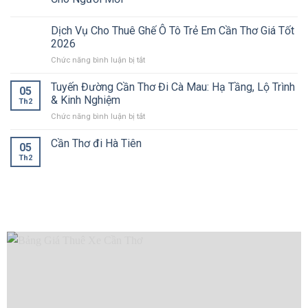
Dịch Vụ Cho Thuê Ghế Ô Tô Trẻ Em Cần Thơ Giá Tốt
2026
ở
Chức năng bình luận bị tắt
Dịch
Vụ
Tuyến Đường Cần Thơ Đi Cà Mau: Hạ Tầng, Lộ Trình
05
Cho
& Kinh Nghiệm
Th2
Thuê
ở
Chức năng bình luận bị tắt
Ghế
Tuyến
Ô
Đường
Cần Thơ đi Hà Tiên
Tô
05
Cần
Trẻ
Th2
Thơ
Em
Đi
Cần
Cà
Thơ
Mau:
Giá
Hạ
Tốt
Tầng,
2026
Lộ
Trình
&
Kinh
Nghiệm