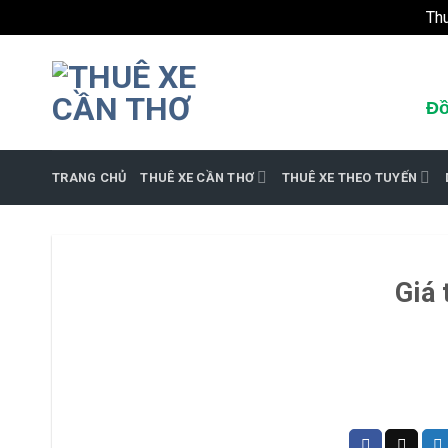
Th
Bỏ
qua
nội
Đồ
dung
TRANG CHỦ
THUÊ XE CẦN THƠ
THUÊ XE THEO TUYẾN
Giá 