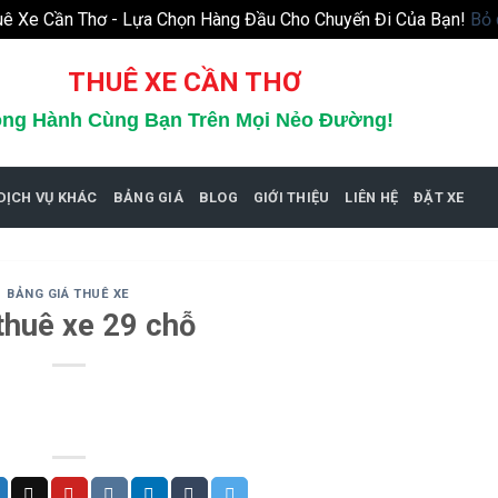
uê Xe Cần Thơ - Lựa Chọn Hàng Đầu Cho Chuyến Đi Của Bạn!
Bỏ 
THUÊ XE CẦN THƠ
ng Hành Cùng Bạn Trên Mọi Nẻo Đường!
DỊCH VỤ KHÁC
BẢNG GIÁ
BLOG
GIỚI THIỆU
LIÊN HỆ
ĐẶT XE
BẢNG GIÁ THUÊ XE
thuê xe 29 chỗ