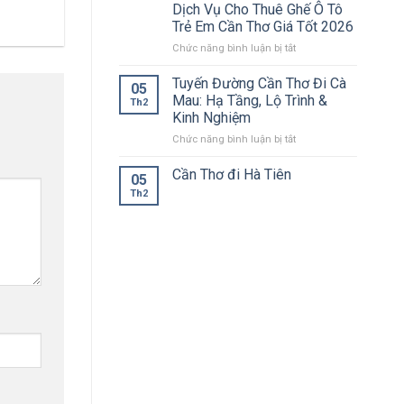
Dịch Vụ Cho Thuê Ghế Ô Tô
Trẻ Em Cần Thơ Giá Tốt 2026
ở
Chức năng bình luận bị tắt
Dịch
Vụ
Tuyến Đường Cần Thơ Đi Cà
05
Cho
Mau: Hạ Tầng, Lộ Trình &
Th2
Thuê
Kinh Nghiệm
Ghế
ở
Chức năng bình luận bị tắt
Ô
Tuyến
Tô
Đường
Trẻ
Cần Thơ đi Hà Tiên
05
Cần
Em
Th2
Thơ
Cần
Đi
Thơ
Cà
Giá
Mau:
Tốt
Hạ
2026
Tầng,
Lộ
Trình
&
Kinh
Nghiệm