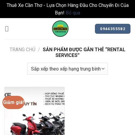
Thuê Xe Cần Thơ - Lựa Chọn Hàng Đầu Cho Chuyến Đi Của
Bạn!
Bỏ qua
Bỏ
qua
0944355582
nội
dung
TRANG CHỦ
/
SẢN PHẨM ĐƯỢC GẮN THẺ “RENTAL
SERVICES”
Giảm giá!