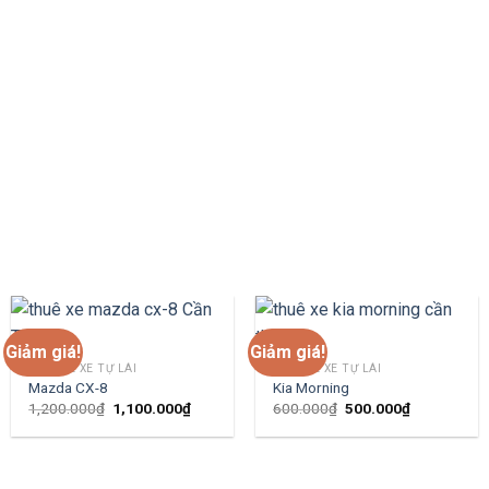
THUÊ XE 2 BÁNH
Giảm giá!
Giảm giá!
🚘 THUÊ XE TỰ LÁI
🚘 THUÊ XE TỰ LÁI
Mazda CX-8
Kia Morning
Giá
Giá
Giá
Giá
1,200.000
₫
1,100.000
₫
600.000
₫
500.000
₫
gốc
hiện
gốc
hiện
là:
tại
là:
tại
1,200.000₫.
là:
600.000₫.
là:
1,100.000₫.
500.000₫.